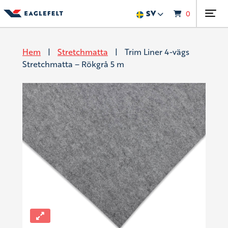
SV
0
Siirry sisältöön
Hem
|
Stretchmatta
|
Trim Liner 4-vägs
Stretchmatta – Rökgrå 5 m