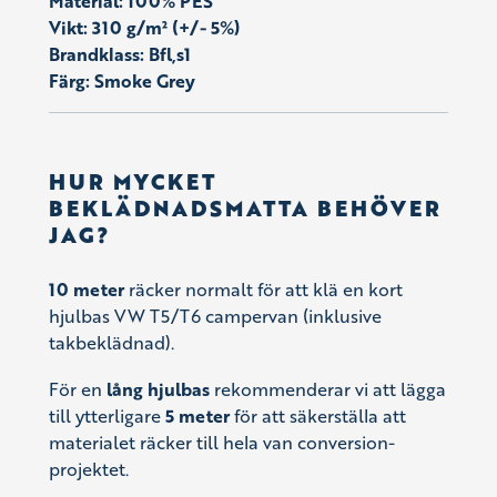
Material: 100% PES
Vikt: 310 g/m² (+/- 5%)
Brandklass: Bfl,s1
Färg: Smoke Grey
HUR MYCKET
BEKLÄDNADSMATTA BEHÖVER
JAG?
10 meter
räcker normalt för att klä en kort
hjulbas VW T5/T6 campervan (inklusive
takbeklädnad).
För en
lång hjulbas
rekommenderar vi att lägga
till ytterligare
5 meter
för att säkerställa att
materialet räcker till hela van conversion-
projektet.