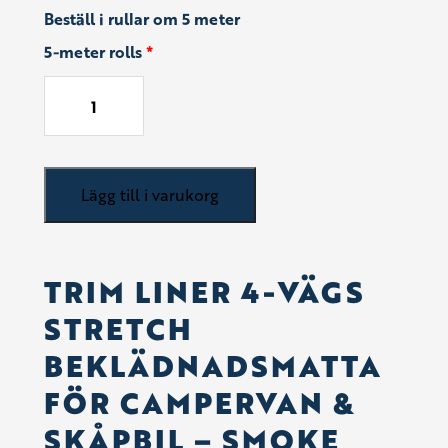
Beställ i rullar om 5 meter
5-meter rolls
*
Trim
Lägg till i varukorg
Liner
4-
vägs
Stretchmatta
TRIM LINER 4-VÄGS
-
STRETCH
Rökgrå
5
BEKLÄDNADSMATTA
m
FÖR CAMPERVAN &
mängd
SKÅPBIL – SMOKE