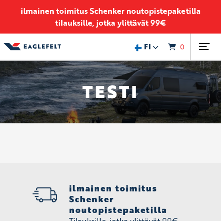
ilmainen toimitus Schenker noutopistepaketilla
tilauksille, jotka ylittävät 99€
Siirry sisältöön
FI
0
TESTI
ilmainen toimitus
Schenker
noutopistepaketilla
Tilauksille, jotka ylittävät 99€